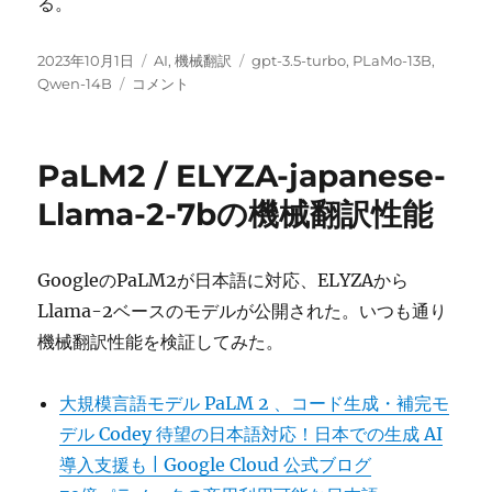
る。
投
カ
タ
2023年10月1日
AI
,
機械翻訳
gpt-3.5-turbo
,
PLaMo-13B
,
稿
PLaMo-
テ
グ
Qwen-14B
コメント
日:
13B,
ゴ
Qwen-
リ
14B
ー
PaLM2 / ELYZA-japanese-
の
機
Llama-2-7bの機械翻訳性能
械
翻
訳
GoogleのPaLM2が日本語に対応、ELYZAから
性
Llama-2ベースのモデルが公開された。いつも通り
能
に
機械翻訳性能を検証してみた。
大規模言語モデル PaLM 2 、コード生成・補完モ
デル Codey 待望の日本語対応！日本での生成 AI
導入支援も | Google Cloud 公式ブログ