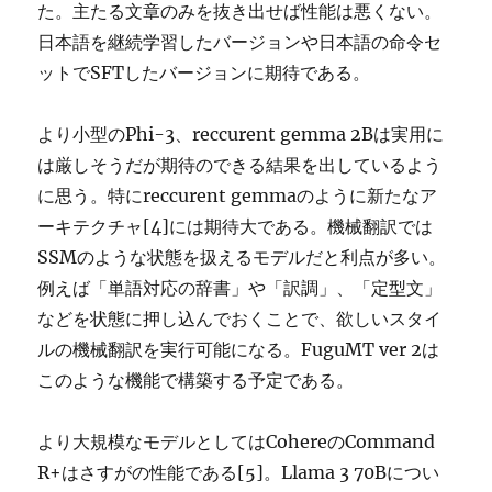
た。主たる文章のみを抜き出せば性能は悪くない。
日本語を継続学習したバージョンや日本語の命令セ
ットでSFTしたバージョンに期待である。
より小型のPhi-3、reccurent gemma 2Bは実用に
は厳しそうだが期待のできる結果を出しているよう
に思う。特にreccurent gemmaのように新たなア
ーキテクチャ[4]には期待大である。機械翻訳では
SSMのような状態を扱えるモデルだと利点が多い。
例えば「単語対応の辞書」や「訳調」、「定型文」
などを状態に押し込んでおくことで、欲しいスタイ
ルの機械翻訳を実行可能になる。FuguMT ver 2は
このような機能で構築する予定である。
より大規模なモデルとしてはCohereのCommand
R+はさすがの性能である[5]。Llama 3 70Bについ