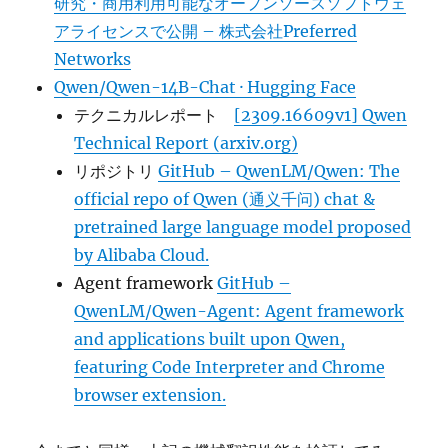
研究・商用利用可能なオープンソースソフトウェ
訳
アライセンスで公開 – 株式会社Preferred
性
Networks
能
に
Qwen/Qwen-14B-Chat · Hugging Face
テクニカルレポート
[2309.16609v1] Qwen
Technical Report (arxiv.org)
リポジトリ
GitHub – QwenLM/Qwen: The
official repo of Qwen (通义千问) chat &
pretrained large language model proposed
by Alibaba Cloud.
Agent framework
GitHub –
QwenLM/Qwen-Agent: Agent framework
and applications built upon Qwen,
featuring Code Interpreter and Chrome
browser extension.