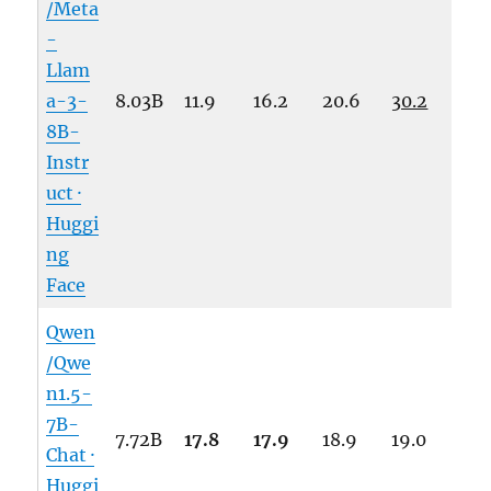
/Meta
-
Llam
a-3-
8.03B
11.9
16.2
20.6
30.2
8B-
Instr
uct ·
Huggi
ng
Face
Qwen
/Qwe
n1.5-
7B-
7.72B
17.8
17.9
18.9
19.0
Chat ·
Huggi