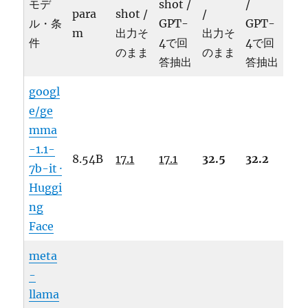
モデ
shot /
/
para
shot /
/
ル・条
GPT-
GPT-
m
出力そ
出力そ
件
4で回
4で回
のまま
のまま
答抽出
答抽出
googl
e/ge
mma
-1.1-
8.54B
17.1
17.1
32.5
32.2
7b-it ·
Huggi
ng
Face
meta
-
llama