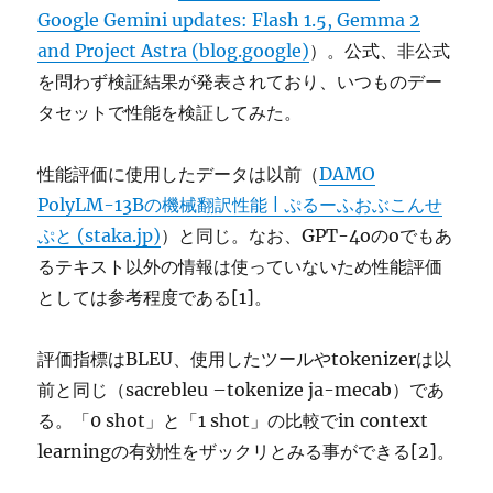
Google Gemini updates: Flash 1.5, Gemma 2
and Project Astra (blog.google)
）。公式、非公式
を問わず検証結果が発表されており、いつものデー
タセットで性能を検証してみた。
性能評価に使用したデータは以前（
DAMO
PolyLM-13Bの機械翻訳性能 | ぷるーふおぶこんせ
ぷと (staka.jp)
）と同じ。なお、GPT-4oのoでもあ
るテキスト以外の情報は使っていないため性能評価
としては参考程度である[1]。
評価指標はBLEU、使用したツールやtokenizerは以
前と同じ（sacrebleu –tokenize ja-mecab）であ
る。「0 shot」と「1 shot」の比較でin context
learningの有効性をザックリとみる事ができる[2]。