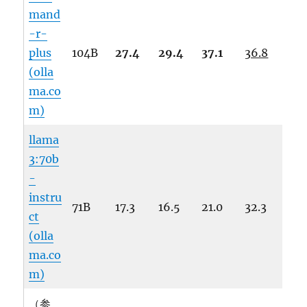
mand
-r-
plus
104B
27.4
29.4
37.1
36.8
(olla
ma.co
m)
llama
3:70b
-
instru
71B
17.3
16.5
21.0
32.3
ct
(olla
ma.co
m)
（参