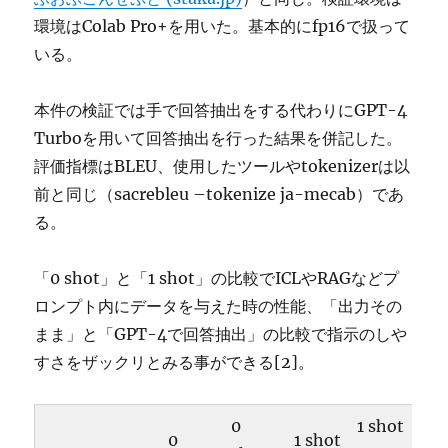
環境はColab Pro+を用いた。基本的にfp16で扱って
いる。
本件の検証では手で回答抽出をする代わりにGPT-4
Turboを用いて回答抽出を行った結果を併記した。
評価指標はBLEU、使用したツールやtokenizerは以
前と同じ（sacrebleu –tokenize ja-mecab）であ
る。
「0 shot」と「1 shot」の比較でICLやRAGなどプ
ロンプト内にデータを与えた時の性能、「出力その
まま」と「GPT-4で回答抽出」の比較で指示のしや
すさをザックリとみる事ができる[2]。
0
1 shot
0
1 shot