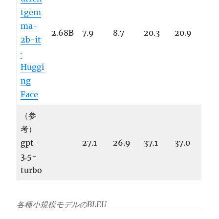
tgem
ma-
2.68B
7.9
8.7
20.3
20.9
2b-it
·
Huggi
ng
Face
（参
考）
gpt-
27.1
26.9
37.1
37.0
3.5-
turbo
各種小規模モデルのBLEU