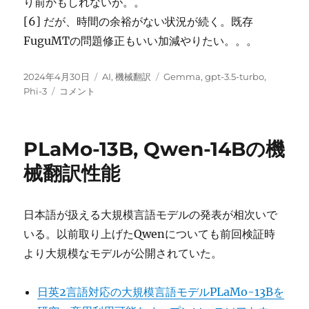
り前かもしれないが。。
[6] だが、時間の余裕がない状況が続く。既存
FuguMTの問題修正もいい加減やりたい。。。
投
カ
タ
2024年4月30日
AI
,
機械翻訳
Gemma
,
gpt-3.5-turbo
,
稿
Gemma
テ
グ
Phi-3
コメント
日:
7B,
ゴ
Llama
リ
3
ー
PLaMo-13B, Qwen-14Bの機
8B,
Phi-
械翻訳性能
3
mini,
recurrent
日本語が扱える大規模言語モデルの発表が相次いで
gemma
いる。以前取り上げたQwenについても前回検証時
2B
等
より大規模なモデルが公開されていた。
の
機
日英2言語対応の大規模言語モデルPLaMo-13Bを
械
翻