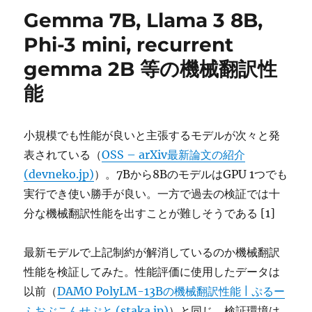
リ
Pro,
Gemma 7B, Llama 3 8B,
ー
Gemini
Flash
Phi-3 mini, recurrent
の
gemma 2B 等の機械翻訳性
機
械
能
翻
訳
性
小規模でも性能が良いと主張するモデルが次々と発
能
に
表されている（
OSS – arXiv最新論文の紹介
(devneko.jp)
）。7Bから8BのモデルはGPU 1つでも
実行でき使い勝手が良い。一方で過去の検証では十
分な機械翻訳性能を出すことが難しそうである [1]
最新モデルで上記制約が解消しているのか機械翻訳
性能を検証してみた。性能評価に使用したデータは
以前（
DAMO PolyLM-13Bの機械翻訳性能 | ぷるー
ふおぶこんせぷと (staka.jp)
）と同じ。検証環境は