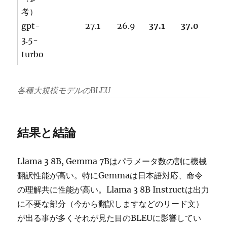
考）
gpt-
27.1
26.9
37.1
37.0
3.5-
turbo
各種大規模モデルのBLEU
結果と結論
Llama 3 8B, Gemma 7Bはパラメータ数の割に機械
翻訳性能が高い。特にGemmaは日本語対応、命令
の理解共に性能が高い。Llama 3 8B Instructは出力
に不要な部分（今から翻訳しますなどのリード文）
が出る事が多くそれが見た目のBLEUに影響してい