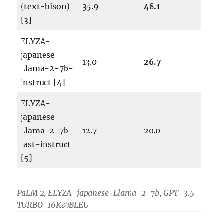
(text-bison)
35.9
48.1
[3]
ELYZA-
japanese-
13.0
26.7
Llama-2-7b-
instruct [4]
ELYZA-
japanese-
Llama-2-7b-
12.7
20.0
fast-instruct
[5]
PaLM 2, ELYZA-japanese-Llama-2-7b, GPT-3.5-
TURBO-16KのBLEU