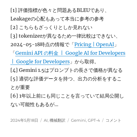
[1] 評価指標が色々と問題あるBLEUであり、
Leakageの心配もあって本当に参考の参考
[2] こちらもざっくりとしか見れない
[3] tokenizerが異なるため一律比較はできない、
2024-05-18時点の情報で「
Pricing | OpenAI
」
「
Gemini API の料金 | Google AI for Developers
| Google for Developers
」から取得。
[4] Gemini 1.5はプロンプトの長さで価格が異なる
[5] 適切な評価データを持つ、出力の分析をするこ
とが重要
[6] 1年以上前にも同じことを言っていて結局公開し
ない可能性もあるが…
投
カ
タ
GPT-
2024年5月18日
AI
,
機械翻訳
Gemini
,
GPT-4
コメント
稿
テ
グ
4o,
日:
ゴ
Gemini