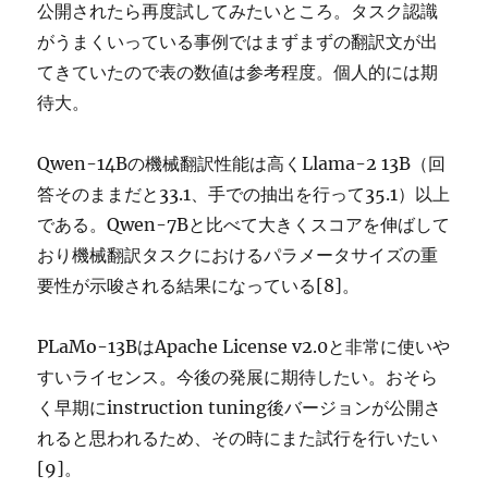
公開されたら再度試してみたいところ。タスク認識
がうまくいっている事例ではまずまずの翻訳文が出
てきていたので表の数値は参考程度。個人的には期
待大。
Qwen-14Bの機械翻訳性能は高くLlama-2 13B（回
答そのままだと33.1、手での抽出を行って35.1）以上
である。Qwen-7Bと比べて大きくスコアを伸ばして
おり機械翻訳タスクにおけるパラメータサイズの重
要性が示唆される結果になっている[8]。
PLaMo-13BはApache License v2.0と非常に使いや
すいライセンス。今後の発展に期待したい。おそら
く早期にinstruction tuning後バージョンが公開さ
れると思われるため、その時にまた試行を行いたい
[9]。