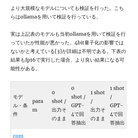
より大規模なモデルについても検証を行った。こち
らはollamaを用いて検証を行っている。
実は上記表のモデルも当初ollamaを用いて検証を行
っていたが性能が悪かった。4bit量子化の影響では
ないかと考えている[3]が詳細は不明である。下表の
結果もfp16で実行した場合、より良い結果になる可
能性がある。
0
1 shot
0
1 shot
モデ
shot /
/
para
shot /
/
ル・条
GPT-
GPT-
m
出力そ
出力そ
件
4で回
4で回
のまま
のまま
答抽出
答抽出
com