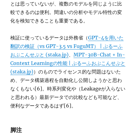
とは思っていないが、複数のモデルを同じように比
較できるのは便利。間違いの分析やモデル特性の変
化を検知できることも重要である。
検証に使っているデータは外務省（
GPT-4を用いた
翻訳の検証（vs GPT-3.5 vs FuguMT） | ぷるーふ
おぶこんせぷと (staka.jp)
、
MPT-30B-Chat + In-
Context Learningの性能 | ぷるーふおぶこんせぷと
(staka.jp)
）のものでライセンス的な問題はないた
め、データ構築過程を自動化し公開しようかと思わ
なくもない[6]。時系列変化や（Leakageが入らない
と思われる）最新データでの比較なども可能など、
便利なデータであるはず[6]。
脚注