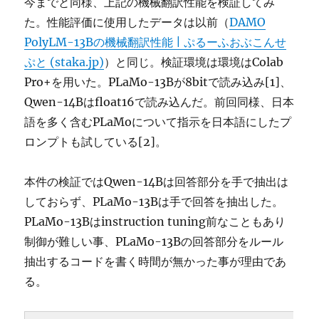
今までと同様、上記の機械翻訳性能を検証してみ
た。性能評価に使用したデータは以前（
DAMO
PolyLM-13Bの機械翻訳性能 | ぷるーふおぶこんせ
ぷと (staka.jp)
）と同じ。検証環境は環境はColab
Pro+を用いた。PLaMo-13Bが8bitで読み込み[1]、
Qwen-14Bはfloat16で読み込んだ。前回同様、日本
語を多く含むPLaMoについて指示を日本語にしたプ
ロンプトも試している[2]。
本件の検証ではQwen-14Bは回答部分を手で抽出は
しておらず、PLaMo-13Bは手で回答を抽出した。
PLaMo-13Bはinstruction tuning前なこともあり
制御が難しい事、PLaMo-13Bの回答部分をルール
抽出するコードを書く時間が無かった事が理由であ
る。