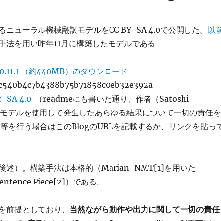
ニューラル機械翻訳モデルをCC BY-SA 4.0で公開した。
以
手法を用い昨年11月に構築したモデルである
020.11.1 （約440MB）のダウンロード
fc540b4c7b4388b75b71858c0eb32e392a
Y-SA 4.0
（readmeにも書いた通り、作者（Satoshi
）は本モデルを使用して発生したあらゆる結果について一切の責任を
用等を行う場合はこのBlogのURLを記載するか、リンクを貼っ
述）。構築手法は本格的（Marian-NMT[1]を用いた
 Sentence Piece[2]）である。
を前提としており、
当然ながら
動作や出力に関して一切の責任