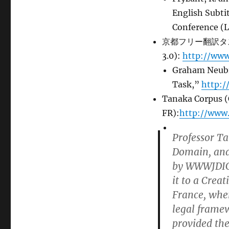
English Subti
Conference (L
京都フリー翻訳タスク 
3.0):
http://www
Graham Neubi
Task,”
http:/
Tanaka Corpus (
FR):
http://www
Professor Ta
Domain, and 
by WWWJDIC.
it to a Crea
France, wher
legal framew
provided the