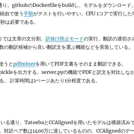
り。githubのDockerfileをbuildし、モデルをダウンロード
der経由で使う
手順
がテストを行いやすい。CPU 1コアで実行した
3秒は必要である。
ラリでは文章の文分割、
訳抜け防止モード
の実行、翻訳の適切さ
数の翻訳候補から良い翻訳文を選ぶ機能などを実装している。
yを使うと
pdfminer
を用いてPDF文書をそのまま翻訳できる。
pyはpickleを出力する。server.pyの機能でPDFと訳文を対比しな
る。 計算時間は1ページあたり1分程度である。
ている通り、TatoebaとCCAlignedを用いたモデルは構築済み
対訳ペア数は1400万に達しているものの、CCAlignedのデ