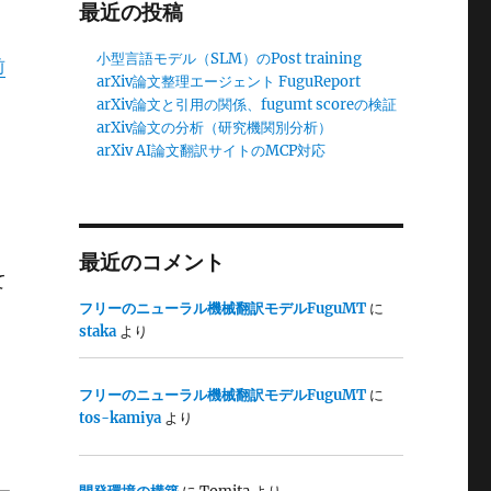
最近の投稿
小型言語モデル（SLM）のPost training
前
arXiv論文整理エージェント FuguReport
arXiv論文と引用の関係、fugumt scoreの検証
arXiv論文の分析（研究機関別分析）
arXiv AI論文翻訳サイトのMCP対応
最近のコメント
て
フリーのニューラル機械翻訳モデルFuguMT
に
staka
より
フリーのニューラル機械翻訳モデルFuguMT
に
tos-kamiya
より