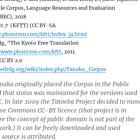
tle Corpus, Language Resources and Evaluation
REC), 2018
(KFTT) (CC BY-SA
.phontron.com/kftt/index-ja.html
g, “The Kyoto Free Translation
/www.phontron.com/kftt
, 2011.
CC BY 2.0
.edrdg.org/wiki/index.php/Tanaka_Corpus
naka originally placed the Corpus in the Public
that status was maintained for the versions used
 In late 2009 the Tatoeba Project decided to mov
tive Commons CC-BY licence (that project is in
e the concept of public domain is not part of the
ork.) It can be freely downloaded and used
 source is attributed.