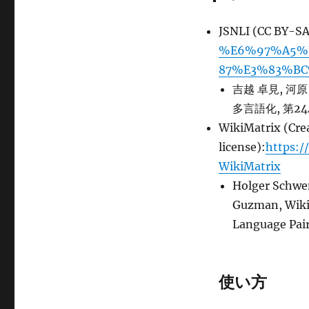
JSNLI (CC BY-SA
%E6%97%A5%
87%E3%83%B
吉越 卓見, 河
多言語化, 第24
WikiMatrix (Cre
license):
https:/
WikiMatrix
Holger Schwe
Guzman, WikiM
Language Pairs
使い方