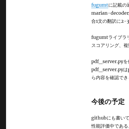
fugumt
に記載の通
marian-deco
合1文の翻訳に2-
fugumtライブ
スコアリング、複
pdf_server.p
pdf_server.
ら内容を確認でき
今後の予定
githubにも書い
性能評価中である。