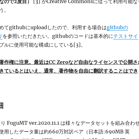
なので2度目）
[3] がCreative Commonsに従って利用可能
う。
てgithubにuploadしたので、利用する場合は
githubの
リ
を参照いただきたい。githubのコードは基本的に
テストサイ
プルに使用可能な構成にしている[3]。
著作権に注意。最近はCC Zeroなど自由なライセンスで公開さ
きているとはいえ、通常、著作物を自由に翻訳することはでき
細
り FuguMT ver.2020.11.1 は様々なデータセットを組み合わ
用したデータ量は約660万対訳ペア（日本語:690MB 英