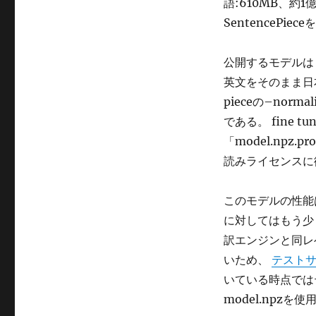
語:610MB、約1億w
SentencePi
公開するモデルは「m
英文をそのまま日本
pieceの–norma
である。 fine t
「model.npz.p
読みライセンスに
このモデルの性能は
に対してはもう少
訳エンジンと同レ
いため、
テスト
いている時点ではテス
model.npzを使