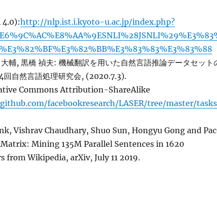
 4.0):
http://nlp.ist.i.kyoto-u.ac.jp/index.php?
E6%9C%AC%E8%AA%9ESNLI%28JSNLI%29%E3%83
C%E3%82%BF%E3%82%BB%E3%83%83%E3%83%88
原 大輔, 黒橋 禎夫: 機械翻訳を用いた自然言語推論データセット
4回自然言語処理研究会, (2020.7.3).
ative Commons Attribution-ShareAlike
/github.com/facebookresearch/LASER/tree/master/tasks
nk, Vishrav Chaudhary, Shuo Sun, Hongyu Gong and Pa
atrix: Mining 135M Parallel Sentences in 1620
 from Wikipedia, arXiv, July 11 2019.