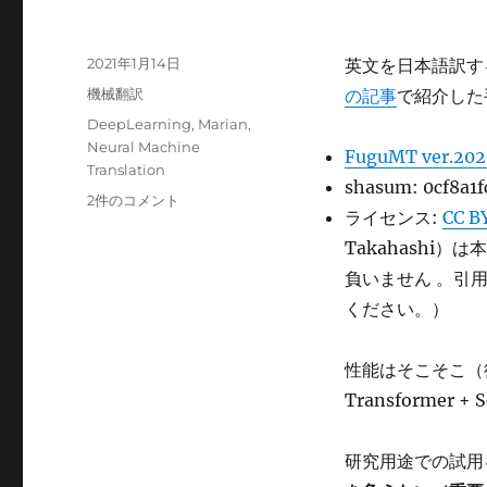
投
2021年1月14日
英文を日本語訳する
稿
カ
機械翻訳
の記事
で紹介した
日:
テ
タ
DeepLearning
,
Marian
,
ゴ
グ
Neural Machine
FuguMT ver.2
リ
Translation
ー
shasum: 0cf8a1
フ
2件のコメント
ライセンス:
CC B
リ
ー
Takahashi
の
負いません 。引
ニ
ください。）
ュ
ー
ラ
性能はそこそこ（後
ル
Transformer +
機
械
翻
研究用途での試用
訳