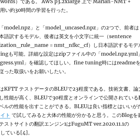
ords）である。 AWS p3.2xlarge 上で Marian-NMT +
eceを用い約30時間の学習を行った。
odel.npz」と「model_uncased.npz」の2つで、前者は
語訳するモデル、後者は英文を小文字に統一（sentence
lization_rule_name = nmt_nfkc_cf）し日本語訳するモデ
uningも可能。詳細な設定はzipファイル中の「model.npz.yml
rogress.yml」を確認してほしい。fine tuning時にはreadme
従った取扱いをお願いしたい。
KFTT テストデータのBLEUで23程度である。技術文書、論
し性能が高く、BLEUで30程度とオンラインで公開されている
ベルの性能を出すことができる。BLEUは良い指標とはいいが
サイト
で試してみると大体の性能が分かると思う。このBlogを
トサイトの翻訳エンジン1はFuguMT ver.2020.11.1の
用している[4]。