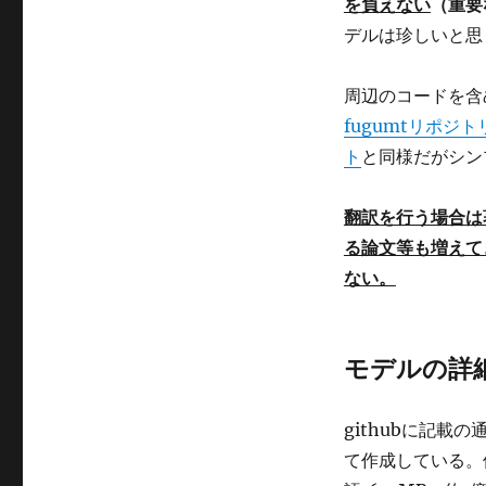
を負えない
（重要
モ
デ
デルは珍しいと思
ル
FuguMT
周辺のコードを含め
へ
の
fugumtリポジト
ト
と同様だがシン
翻訳を行う場合は
る論文等も増えて
ない。
モデルの詳
githubに記載の通
て作成している。使