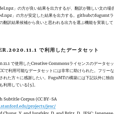
del.npz」の方が良い結果を出力するが、翻訳が難しい文の場
ased.npz」の方が安定した結果を出力する。githubのfugumtラ
の翻訳結果候補から良いと思われる出力を選ぶ機能を実装して
ER.2020.11.1 で利用したデータセット
2020.11.1 で使用したCreative Commonsライセンスのデータセッ
CCで利用可能なデータセットには非常に助けられた。フリー
された方々に感謝したい。FuguMTの構築には下記以外に独自
も利用している[5]。
h Subtitle Corpus (CC BY-SA
.stanford.edu/projects/jesc/
d Chung, Y. and Jurafsky, D. and Britz, D., JESC: Japanese