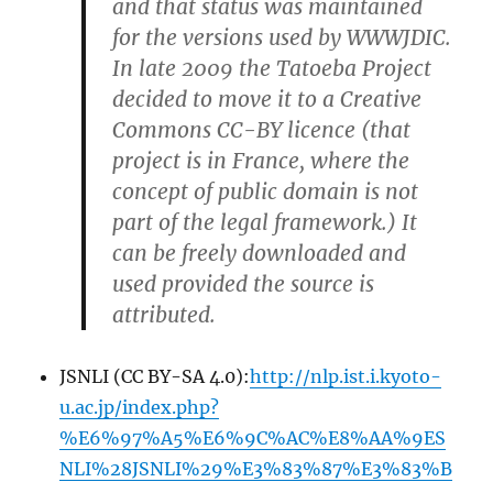
and that status was maintained
for the versions used by WWWJDIC.
In late 2009 the Tatoeba Project
decided to move it to a Creative
Commons CC-BY licence (that
project is in France, where the
concept of public domain is not
part of the legal framework.) It
can be freely downloaded and
used provided the source is
attributed.
JSNLI (CC BY-SA 4.0):
http://nlp.ist.i.kyoto-
u.ac.jp/index.php?
%E6%97%A5%E6%9C%AC%E8%AA%9ES
NLI%28JSNLI%29%E3%83%87%E3%83%B