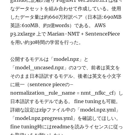
githubに記載の通り FuguMT ver.2020.11.1 は様々
なデータセットを組み合わせて作成している。使用
したデータ量は約660万対訳ペア（日本語:690MB
英語:610MB、約1億words）である。 AWS
p3.2xlarge 上で Marian-NMT + SentencePiece
を用い約30時間の学習を行った。
公開するモデルは「model.npz」と
「model_uncased.npz」の2つで、前者は英文を
そのまま日本語訳するモデル、後者は英文を小文字
に統一（sentence pieceの–
normalization_rule_name = nmt_nfkc_cf）し
日本語訳するモデルである。 fine tuningも可能。
詳細な設定はzipファイル中の「model.npz.yml」
「model.npz.progress.yml」を確認してほしい。
fine tuning時にはreadmeを読みライセンスに従っ