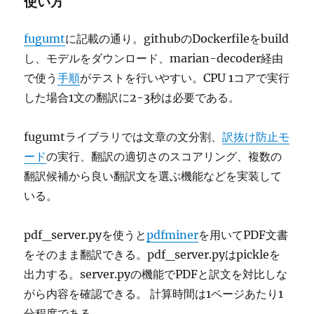
使い方
fugumt
に記載の通り。githubのDockerfileをbuild
し、モデルをダウンロード、marian-decoder経由
で使う
手順
がテストを行いやすい。CPU 1コアで実行
した場合1文の翻訳に2-3秒は必要である。
fugumtライブラリでは文章の文分割、
訳抜け防止モ
ード
の実行、翻訳の適切さのスコアリング、複数の
翻訳候補から良い翻訳文を選ぶ機能などを実装して
いる。
pdf_server.pyを使うと
pdfminer
を用いてPDF文書
をそのまま翻訳できる。pdf_server.pyはpickleを
出力する。server.pyの機能でPDFと訳文を対比しな
がら内容を確認できる。 計算時間は1ページあたり1
分程度である。