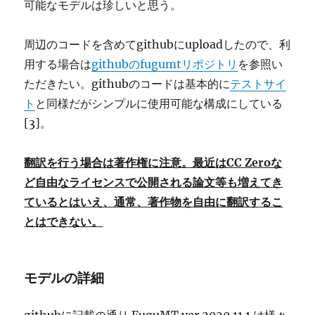
可能なモデルは珍しいと思う。
周辺のコードを含めてgithubにuploadしたので、利
用する場合は
githubのfugumtリポジトリ
を参照い
ただきたい。githubのコードは基本的に
テストサイ
ト
と同様だがシンプルに使用可能な構成にしている
[3]。
翻訳を行う場合は著作権に注意。最近はCC Zeroな
ど自由なライセンスで公開される論文等も増えてき
ているとはいえ、通常、著作物を自由に翻訳するこ
とはできない。
モデルの詳細