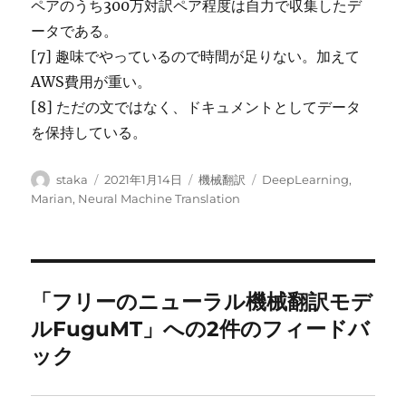
ペアのうち300万対訳ペア程度は自力で収集したデ
ータである。
[7] 趣味でやっているので時間が足りない。加えて
AWS費用が重い。
[8] ただの文ではなく、ドキュメントとしてデータ
を保持している。
投
投
カ
タ
staka
2021年1月14日
機械翻訳
DeepLearning
,
稿
稿
テ
グ
Marian
,
Neural Machine Translation
者
日:
ゴ
リ
ー
「フリーのニューラル機械翻訳モデ
ルFuguMT」への2件のフィードバ
ック