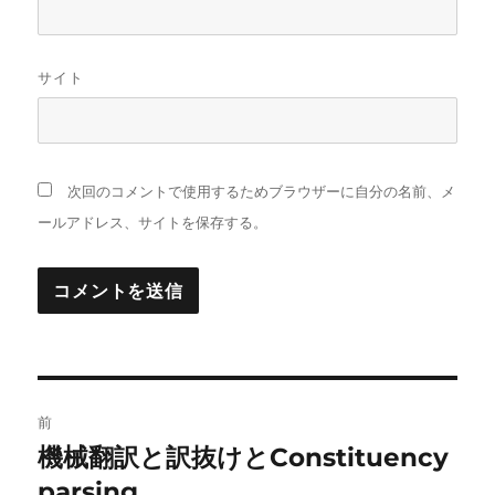
サイト
次回のコメントで使用するためブラウザーに自分の名前、メ
ールアドレス、サイトを保存する。
投
前
稿
機械翻訳と訳抜けとConstituency
前
の
parsing
ナ