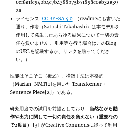
0cf8a1fc540b4c7b4388b75b71858c0eb32e39
2a
ライセンス:
CC BY-SA 4.0
（readmeにも書いた
通り、作者（Satoshi Takahashi）は本モデルを
使用して発生したあらゆる結果について一切の責
任を負いません 。引用等を行う場合はこのBlog
のURLを記載するか、リンクを貼ってくださ
い。）
性能はそこそこ（後述）。構築手法は本格的
（Marian-NMT[1]を用いた Transformer +
Sentence Piece[2]）である。
研究用途での試用を前提としており、
当然ながら
動
作や出力に関して一切の責任を負えない
（重要なの
で2度目）
[3] がCreative Commonsに従って利用