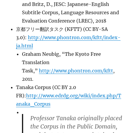
and Britz, D., JESC: Japanese-English
Subtitle Corpus, Language Resources and
Evaluation Conference (LREC), 2018
京都フリー翻訳タスク (KFTT) (CC BY-SA
3.0):
http://www.phontron.com/kftt/index-
ja.html
Graham Neubig, “The Kyoto Free
Translation
Task,”
http://www.phontron.com/kftt
,
2011.
Tanaka Corpus (CC BY 2.0
FR):
http://www.edrdg.org/wiki/index.php/T
anaka_Corpus
Professor Tanaka originally placed
the Corpus in the Public Domain,