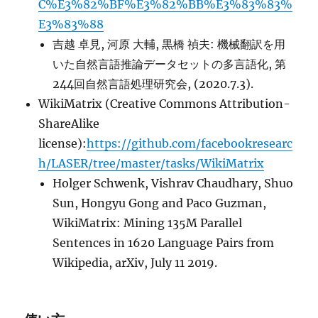
C%E3%82%BF%E3%82%BB%E3%83%83%
E3%83%88
吉越 卓見, 河原 大輔, 黒橋 禎夫: 機械翻訳を用
いた自然言語推論データセットの多言語化, 第
244回自然言語処理研究会, (2020.7.3).
WikiMatrix (Creative Commons Attribution-
ShareAlike
license):
https://github.com/facebookresearc
h/LASER/tree/master/tasks/WikiMatrix
Holger Schwenk, Vishrav Chaudhary, Shuo
Sun, Hongyu Gong and Paco Guzman,
WikiMatrix: Mining 135M Parallel
Sentences in 1620 Language Pairs from
Wikipedia, arXiv, July 11 2019.