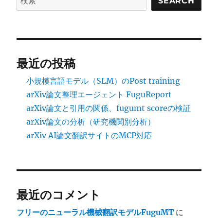
SEARCH
訳
モ
デ
ル
と
最近の投稿
対
訳
小規模言語モデル（SLM）のPost training
デ
ー
arXiv論文整理エージェント FuguReport
タ
arXiv論文と引用の関係、fugumt scoreの検証
の
arXiv論文の分析（研究機関別分析）
品
質
arXiv AI論文翻訳サイトのMCP対応
に
最近のコメント
フリーのニューラル機械翻訳モデルFuguMT
に