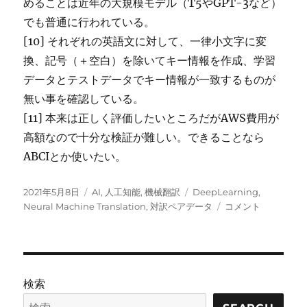
めることは近年の大規模モデル（T5やGPT-3など）
でも普通に行われている。
[10] それぞれの英語文に対して、一律小文字に変
換、記号（＋空白）を除いてキー情報を作成、学習
データとテストデータでキー情報が一致するものが
無い事を確認している。
[11] 本来は正しく評価したいところだがAWS費用が
高額なので十分な検証が難しい。できることなら
ABCIとか使いたい。
投
カ
タ
2021年5月8日
AI
,
人工知能
,
機械翻訳
DeepLearning
,
稿
テ
グ
ニ
Neural Machine Translation
,
対訳ペアデータ
コメント
日:
ゴ
ュ
リ
ー
ー
ラ
ル
機
検索
械
翻