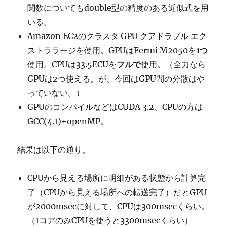
関数についてもdouble型の精度のある近似式を用
いる。
Amazon EC2のクラスタ GPU クアドラプル エク
ストララージを使用。GPUはFermi M2050を
1つ
使用。CPUは33.5ECUを
フルで
使用。（全力なら
GPUは2つ使える。が、今回はGPU間の分散はや
っていない。）
GPUのコンパイルなどはCUDA 3.2、CPUの方は
GCC(4.1)+openMP。
結果は以下の通り。
CPUから見える場所に明細がある状態から計算完
了（CPUから見える場所への転送完了）だとGPU
が2000msecに対して、CPUは300msecくらい。
（1コアのみCPUを使うと3300msecくらい）