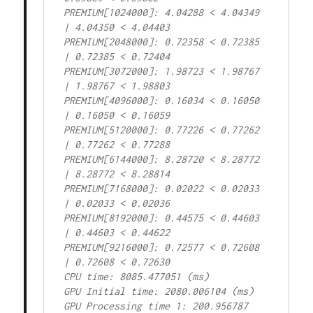
PREMIUM[1024000]: 4.04288 < 4.04349 
| 4.04350 < 4.04403

PREMIUM[2048000]: 0.72358 < 0.72385 
| 0.72385 < 0.72404

PREMIUM[3072000]: 1.98723 < 1.98767 
| 1.98767 < 1.98803

PREMIUM[4096000]: 0.16034 < 0.16050 
| 0.16050 < 0.16059

PREMIUM[5120000]: 0.77226 < 0.77262 
| 0.77262 < 0.77288

PREMIUM[6144000]: 8.28720 < 8.28772 
| 8.28772 < 8.28814

PREMIUM[7168000]: 0.02022 < 0.02033 
| 0.02033 < 0.02036

PREMIUM[8192000]: 0.44575 < 0.44603 
| 0.44603 < 0.44622

PREMIUM[9216000]: 0.72577 < 0.72608 
| 0.72608 < 0.72630

CPU time: 8085.477051 (ms)

GPU Initial time: 2080.006104 (ms)

GPU Processing time 1: 200.956787 