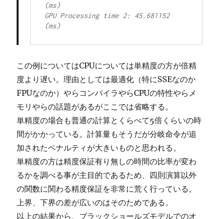
(ms)

GPU Processing time 2: 45.681152 
(ms)
この例についてはCPUについては単精度の方が倍精
度より遅い。理由としては最適化（特にSSEなのか
FPUなのか）やらコンパイラやらCPUの特性やらメ
モリやらの話題があるがここでは省略する。
単精度の場合も普通の計算とくらべて5倍くらいの時
間がかかっている。計算量もそうだが分岐命令が追
加されたペナルティが大きいものと思われる。
単精度の方は精度保証有り無しの時間の比率が変わ
るかを調べる事が主目的であるため、四則演算以外
の関数に関わる精度保証を非常に荒く行っている。
上界、下界の差が広いのはそのためである。
以上の結果から、ブラックショールズモデルでのオ