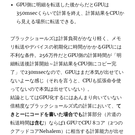
GPU側に明細を転送した後からだとGPUは
350msecくらいで計算を終え、計算結果をCPUか
ら見える場所に転送できる。
ブラックショールズは計算負荷がかなり軽く、メモ
リ転送やデバイスの初期化に時間がかかるGPUには
不利な条件。256万件だとGPU側の計算時間が「明
細転送後計算開始～計算結果をCPU側にコピー完
了」で230msecなので、GPUはまだ本気が出せてい
ないよーな感じ（それを言うと、CPUも拡張命令使
ってないので本気は出せていない）。
結論としてはGPU化するにはあんまり向いていない
倍精度なブラックショールズ式の計算において、
て
きとーにコードを書いた場合でも
計算部分（片道の
転送時間
は含む
）ならば1 GPUでCPU 8コア（2つの
クアッドコアNehalem）に相当する計算能力が出せ