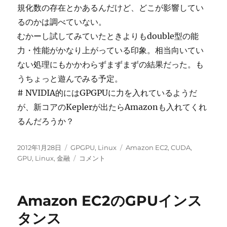
規化数の存在とかあるんだけど、どこが影響してい
るのかは調べていない。
むかーし試してみていたときよりもdouble型の能
力・性能がかなり上がっている印象。相当向いてい
ない処理にもかかわらずまずまずの結果だった。も
うちょっと遊んでみる予定。
# NVIDIA的にはGPGPUに力を入れているようだ
が、新コアのKeplerが出たらAmazonも入れてくれ
るんだろうか？
投
カ
タ
2012年1月28日
GPGPU
,
Linux
Amazon EC2
,
CUDA
,
稿
テ
Amazon
グ
GPU
,
Linux
,
金融
コメント
日:
ゴ
EC2
リ
GPU
ー
イ
Amazon EC2のGPUインス
ン
ス
タンス
タ