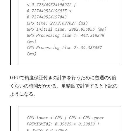
< 0.727449524196972 | 
0.727449524196975 < 
0.727449524197043

CPU time: 2779.697021 (ms)

GPU Initial time: 2082.956055 (ms)

GPU Processing time 1: 442.318848 
(ms)

GPU Processing time 2: 89.383057 
(ms)
GPUで精度保証付きの計算を行うために普通の5倍
くらいの時間がかかる。単精度で計算すると下記の
ようになる。
GPU lower < CPU | GPU < GPU upper

PREMIUM[0]: 0.39829 < 0.39859 | 
0.39859 < 0.39882
