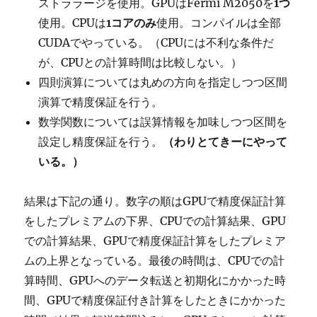
ストララージを使用。GPUはFermi M2050を
1つ
使用。CPUは
1コアのみ
使用。コンパイルは全部
CUDAでやっている。（CPUには不利な条件だ
が、CPUとの計算時間は比較しない。）
四則演算については丸めの方向を指定しつつ区間
演算で精度保証を行う。
数学関数については誤算情報を加味しつつ区間を
設定し精度保証を行う。
（わりとてきーにやって
いる。）
結果は下記の通り。数字の順はGPUで精度保証計算
をしたプレミアムの下界、CPUでの計算結果、GPU
での計算結果、GPUで精度保証計算をしたプレミア
ムの上界となっている。最後の時間は、CPUでの計
算時間、GPUへのデータ転送と初期化にかかった時
間、GPUで精度保証付き計算をしたときにかかった