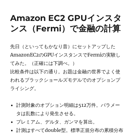
精
リ
度
ー
Amazon EC2 GPUインスタ
保
証
ンス（Fermi）で金融の計算
付
き
計
先日（といってもかなり昔）にセットアップした
算
AmazonEC2のGPUインスタンスでFermiの実験し
に
てみた。（正確には下調べ。）
比較条件は以下の通り。お題は金融の世界でよく使
われるブラックショールズモデルでのオプションプ
ライシング。
計測対象のオプション明細は512万件。パラメー
タは乱数により発生させる。
プレミアム、デルタ、ガンマを算出。
計測はすべてdouble型。標準正規分布の累積分布