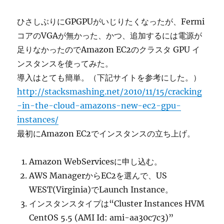
ン
ス
ひさしぶりにGPGPUがいじりたくなったが、Fermi
（Fermi）
コアのVGAが無かった、かつ、追加するには電源が
で
金
足りなかったのでAmazon EC2のクラスタ GPU イ
融
ンスタンスを使ってみた。
の
導入はとても簡単。（下記サイトを参考にした。）
計
算
http://stacksmashing.net/2010/11/15/cracking
に
-in-the-cloud-amazons-new-ec2-gpu-
instances/
最初にAmazon EC2でインスタンスの立ち上げ。
Amazon WebServicesに申し込む。
AWS ManagerからEC2を選んで、US
WEST(Virginia)でLaunch Instance。
インスタンスタイプは“Cluster Instances HVM
CentOS 5.5 (AMI Id: ami-aa30c7c3)”