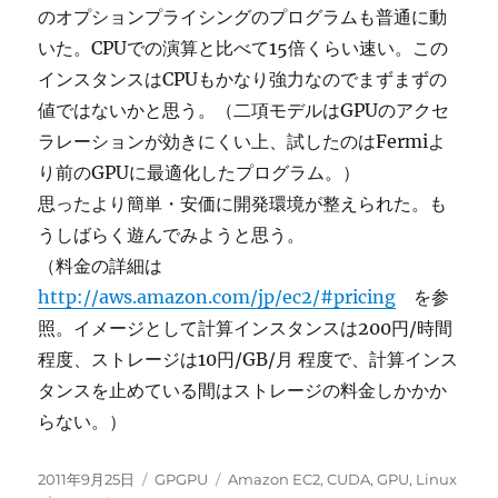
のオプションプライシングのプログラムも普通に動
いた。CPUでの演算と比べて15倍くらい速い。この
インスタンスはCPUもかなり強力なのでまずまずの
値ではないかと思う。（二項モデルはGPUのアクセ
ラレーションが効きにくい上、試したのはFermiよ
り前のGPUに最適化したプログラム。）
思ったより簡単・安価に開発環境が整えられた。も
うしばらく遊んでみようと思う。
（料金の詳細は
http://aws.amazon.com/jp/ec2/#pricing
を参
照。イメージとして計算インスタンスは200円/時間
程度、ストレージは10円/GB/月 程度で、計算インス
タンスを止めている間はストレージの料金しかかか
らない。）
投
カ
タ
2011年9月25日
GPGPU
Amazon EC2
,
CUDA
,
GPU
,
Linux