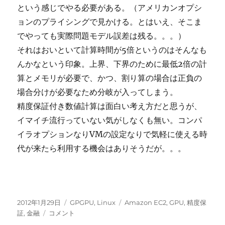
という感じでやる必要がある。（アメリカンオプシ
ョンのプライシングで見かける。とはいえ、そこま
でやっても実際問題モデル誤差は残る。。。）
それはおいといて計算時間が5倍というのはそんなも
んかなという印象。上界、下界のために最低2倍の計
算とメモリが必要で、かつ、割り算の場合は正負の
場合分けが必要なため分岐が入ってしまう。
精度保証付き数値計算は面白い考え方だと思うが、
イマイチ流行っていない気がしなくも無い。コンパ
イラオプションなりVMの設定なりで気軽に使える時
代が来たら利用する機会はありそうだが。。。
投
カ
タ
2012年1月29日
GPGPU
,
Linux
Amazon EC2
,
GPU
,
精度保
稿
GPGPU
テ
グ
証
,
金融
コメント
日:
で
ゴ