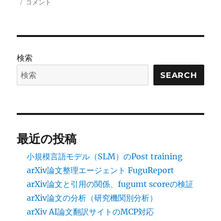
稿
Amazon
テ
グ
コメント
日:
EC2
ゴ
の
リ
GPU
ー
イ
ン
検索
ス
タ
SEARCH
ン
ス
に
最近の投稿
小規模言語モデル（SLM）のPost training
arXiv論文整理エージェント FuguReport
arXiv論文と引用の関係、fugumt scoreの検証
arXiv論文の分析（研究機関別分析）
arXiv AI論文翻訳サイトのMCP対応