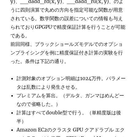
y)、__dadd_rd(x, y)、__dadd_ru(x, y)、のよ
うに四則演算で丸めの方向を指定可能な関数が用意
されている。数学関数の誤差についての情報も与え
られておりGPGPUで精度保証計算を行うことが可能
である。
前回同様、ブラックショールズモデルでのオプショ
ンプライシングを例に精度保証付き計算の実験を行
った。条件は下記の通り。
計測対象のオプション明細は1024万件。パラメー
タは乱数により発生させる。
プレミアムを算出。（デルタ、ガンマはめんどー
なので省略した。）
計算はすべてdouble型で行う。（単精度版は後
半）
Amazon EC2のクラスタ GPU クアドラプル エク