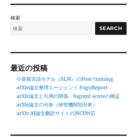
リ
Pro,
ー
Gemini
Flash
検索
の
機
SEARCH
械
翻
訳
性
能
最近の投稿
に
小規模言語モデル（SLM）のPost training
arXiv論文整理エージェント FuguReport
arXiv論文と引用の関係、fugumt scoreの検証
arXiv論文の分析（研究機関別分析）
arXiv AI論文翻訳サイトのMCP対応