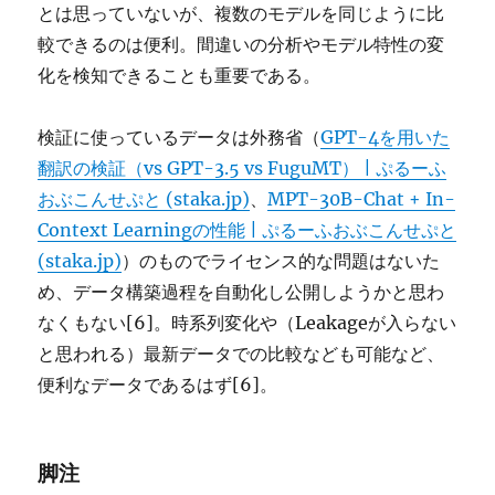
とは思っていないが、複数のモデルを同じように比
較できるのは便利。間違いの分析やモデル特性の変
化を検知できることも重要である。
検証に使っているデータは外務省（
GPT-4を用いた
翻訳の検証（vs GPT-3.5 vs FuguMT） | ぷるーふ
おぶこんせぷと (staka.jp)
、
MPT-30B-Chat + In-
Context Learningの性能 | ぷるーふおぶこんせぷと
(staka.jp)
）のものでライセンス的な問題はないた
め、データ構築過程を自動化し公開しようかと思わ
なくもない[6]。時系列変化や（Leakageが入らない
と思われる）最新データでの比較なども可能など、
便利なデータであるはず[6]。
脚注