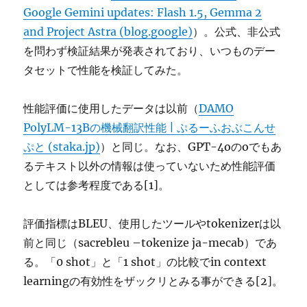
Google Gemini updates: Flash 1.5, Gemma 2
and Project Astra (blog.google)
）。公式、非公式
を問わず検証結果が発表されており、いつものデー
タセットで性能を検証してみた。
性能評価に使用したデータは以前（
DAMO
PolyLM-13Bの機械翻訳性能 | ぷるーふおぶこんせ
ぷと (staka.jp)
）と同じ。なお、GPT-4oのoでもあ
るテキスト以外の情報は使っていないため性能評価
としては参考程度である[1]。
評価指標はBLEU、使用したツールやtokenizerは以
前と同じ（sacrebleu –tokenize ja-mecab）であ
る。「0 shot」と「1 shot」の比較でin context
learningの有効性をザックリとみる事ができる[2]。