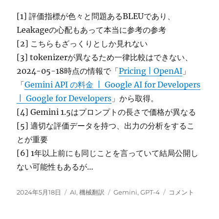
[1] 評価指標が色々と問題あるBLEUであり、
Leakageの心配もあって本当に参考の参考
[2] こちらもざっくりとしか見れない
[3] tokenizerが異なるため一律比較はできない、
2024-05-18時点の情報で「
Pricing | OpenAI
」
「
Gemini API の料金 | Google AI for Developers
| Google for Developers
」から取得。
[4] Gemini 1.5はプロンプトの長さで価格が異なる
[5] 適切な評価データを持つ、出力の分析をするこ
とが重要
[6] 1年以上前にも同じことを言っていて結局公開し
ない可能性もあるが…
投
カ
タ
GPT-
2024年5月18日
AI
,
機械翻訳
Gemini
,
GPT-4
コメント
稿
テ
グ
4o,
日:
ゴ
Gemini