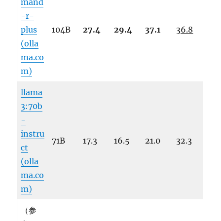
mand
-r-
plus
104B
27.4
29.4
37.1
36.8
(olla
ma.co
m)
llama
3:70b
-
instru
71B
17.3
16.5
21.0
32.3
ct
(olla
ma.co
m)
（参