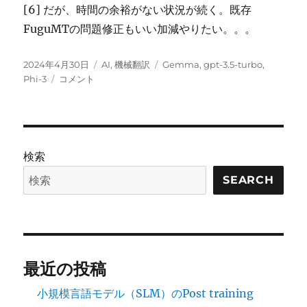
[6] だが、時間の余裕がない状況が続く。既存
FuguMTの問題修正もいい加減やりたい。。。
投
カ
タ
2024年4月30日
AI
,
機械翻訳
Gemma
,
gpt-3.5-turbo
,
稿
Gemma
テ
グ
Phi-3
コメント
日:
7B,
ゴ
Llama
リ
3
ー
8B,
Phi-
検索
3
mini,
SEARCH
recurrent
gemma
2B
等
の
最近の投稿
機
械
小規模言語モデル（SLM）のPost training
翻