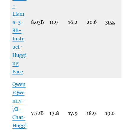
-
Llam
a-3-
8.03B
11.9
16.2
20.6
30.2
8B-
Instr
uct ·
Huggi
ng
Face
Qwen
/Qwe
n1.5-
7B-
7.72B
17.8
17.9
18.9
19.0
Chat ·
Huggi