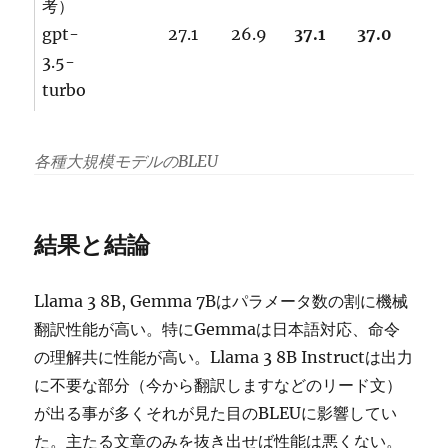
考）
gpt-
27.1
26.9
37.1
37.0
3.5-
turbo
各種大規模モデルのBLEU
結果と結論
Llama 3 8B, Gemma 7Bはパラメータ数の割に機械
翻訳性能が高い。特にGemmaは日本語対応、命令
の理解共に性能が高い。Llama 3 8B Instructは出力
に不要な部分（今から翻訳しますなどのリード文）
が出る事が多くそれが見た目のBLEUに影響してい
た。主たる文章のみを抜き出せば性能は悪くない。