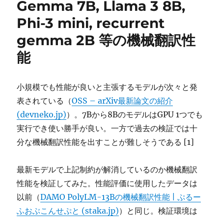
Gemma 7B, Llama 3 8B,
ー
機
械
Phi-3 mini, recurrent
翻
gemma 2B 等の機械翻訳性
訳
性
能
能
に
小規模でも性能が良いと主張するモデルが次々と発
表されている（
OSS – arXiv最新論文の紹介
(devneko.jp)
）。7Bから8BのモデルはGPU 1つでも
実行でき使い勝手が良い。一方で過去の検証では十
分な機械翻訳性能を出すことが難しそうである [1]
最新モデルで上記制約が解消しているのか機械翻訳
性能を検証してみた。性能評価に使用したデータは
以前（
DAMO PolyLM-13Bの機械翻訳性能 | ぷるー
ふおぶこんせぷと (staka.jp)
）と同じ。検証環境は