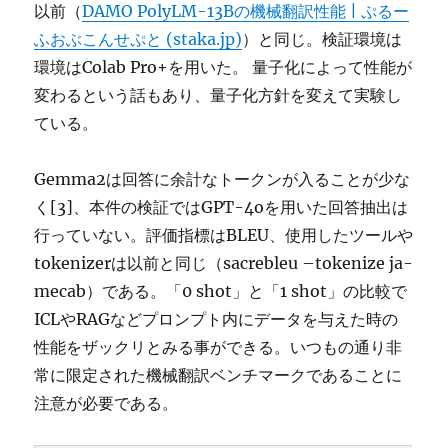
以前（
DAMO PolyLM-13Bの機械翻訳性能 | ぷるー
ふおぶこんせぷと (staka.jp)
）と同じ。検証環境は
環境はColab Pro+を用いた。 量子化によって性能が
変わるという話もあり、量子化方針を変えて実験し
ている。
Gemma2は回答に余計なトークンが入ることが少な
く[3]、本件の検証ではGPT-4oを用いた回答抽出は
行っていない。評価指標はBLEU、使用したツールや
tokenizerは以前と同じ（sacrebleu –tokenize ja-
mecab）である。「0 shot」と「1 shot」の比較で
ICLやRAGなどプロンプト内にデータを与えた時の
性能をザックリとみる事ができる。いつもの通り非
常に限定された機械翻訳ベンチマークであることに
注意が必要である。