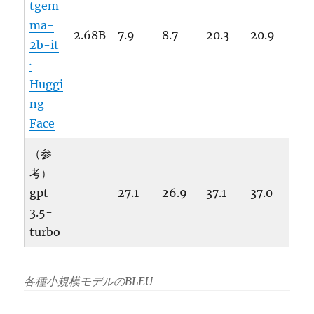
tgem
ma-
2.68B
7.9
8.7
20.3
20.9
2b-it
·
Huggi
ng
Face
（参
考）
gpt-
27.1
26.9
37.1
37.0
3.5-
turbo
各種小規模モデルのBLEU