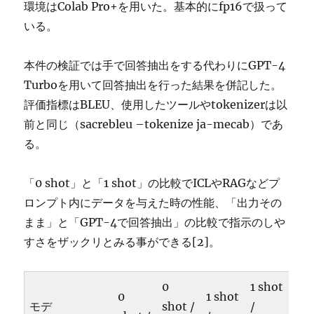
環境はColab Pro+を用いた。基本的にfp16で扱って
いる。
本件の検証では手で回答抽出をする代わりにGPT-4
Turboを用いて回答抽出を行った結果を併記した。
評価指標はBLEU、使用したツールやtokenizerは以
前と同じ（sacrebleu –tokenize ja-mecab）であ
る。
「0 shot」と「1 shot」の比較でICLやRAGなどプ
ロンプト内にデータを与えた時の性能、「出力その
まま」と「GPT-4で回答抽出」の比較で指示のしや
すさをザックリとみる事ができる[2]。
0
1 shot
0
1 shot
モデ
shot /
/