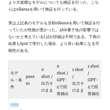
より大規模なモデルについても検証を行った。こち
らはollamaを用いて検証を行っている。
実は上記表のモデルも当初ollamaを用いて検証を行
っていたが性能が悪かった。4bit量子化の影響では
ないかと考えている[3]が詳細は不明である。下表の
結果もfp16で実行した場合、より良い結果になる可
能性がある。
0
1 shot
0
1 shot
モデ
shot /
/
para
shot /
/
ル・条
GPT-
GPT-
m
出力そ
出力そ
件
4で回
4で回
のまま
のまま
答抽出
答抽出
com