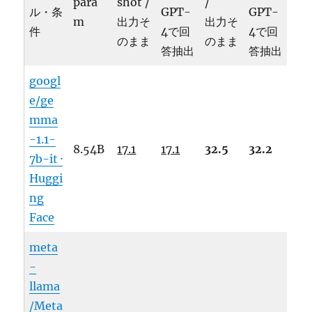
para
shot /
/
ル・条
GPT-
GPT-
m
出力そ
出力そ
件
4で回
4で回
のまま
のまま
答抽出
答抽出
googl
e/ge
mma
-1.1-
8.54B
17.1
17.1
32.5
32.2
7b-it ·
Huggi
ng
Face
meta
-
llama
/Meta