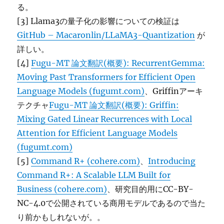
る。
[3] Llama3の量子化の影響についての検証は
GitHub – Macaronlin/LLaMA3-Quantization
が
詳しい。
[4]
Fugu-MT 論文翻訳(概要): RecurrentGemma:
Moving Past Transformers for Efficient Open
Language Models (fugumt.com)
、Griffinアーキ
テクチャ
Fugu-MT 論文翻訳(概要): Griffin:
Mixing Gated Linear Recurrences with Local
Attention for Efficient Language Models
(fugumt.com)
[5]
Command R+ (cohere.com)
、
Introducing
Command R+: A Scalable LLM Built for
Business (cohere.com)
、研究目的用にCC-BY-
NC-4.0で公開されている商用モデルであるので当た
り前かもしれないが。。