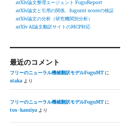
訳
arXiv論文整理エージェント FuguReport
性
arXiv論文と引用の関係、fugumt scoreの検証
能
arXiv論文の分析（研究機関別分析）
に
arXiv AI論文翻訳サイトのMCP対応
最近のコメント
フリーのニューラル機械翻訳モデルFuguMT
に
staka
より
フリーのニューラル機械翻訳モデルFuguMT
に
tos-kamiya
より