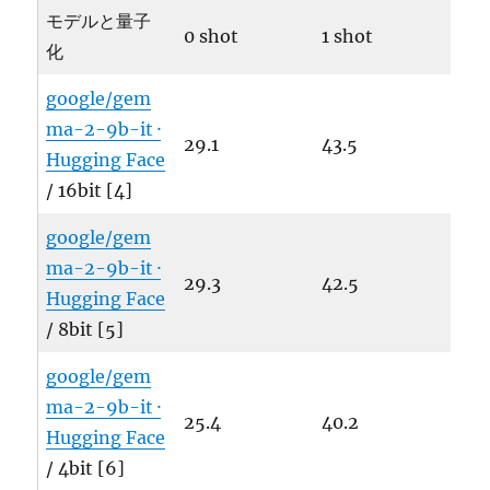
モデルと量子
0 shot
1 shot
化
google/gem
ma-2-9b-it ·
29.1
43.5
Hugging Face
/ 16bit [4]
google/gem
ma-2-9b-it ·
29.3
42.5
Hugging Face
/ 8bit [5]
google/gem
ma-2-9b-it ·
25.4
40.2
Hugging Face
/ 4bit [6]