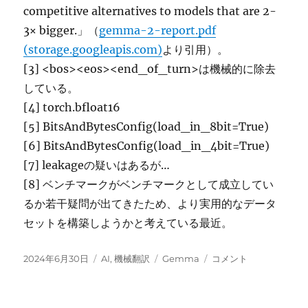
competitive alternatives to models that are 2-
3× bigger.」（
gemma-2-report.pdf
(storage.googleapis.com)
より引用）。
[3] <bos><eos><end_of_turn>は機械的に除去
している。
[4] torch.bfloat16
[5] BitsAndBytesConfig(load_in_8bit=True)
[6] BitsAndBytesConfig(load_in_4bit=True)
[7] leakageの疑いはあるが…
[8] ベンチマークがベンチマークとして成立してい
るか若干疑問が出てきたため、より実用的なデータ
セットを構築しようかと考えている最近。
投
カ
タ
Gemma
2024年6月30日
AI
,
機械翻訳
Gemma
コメント
稿
テ
グ
2
日:
ゴ
9B
リ
の