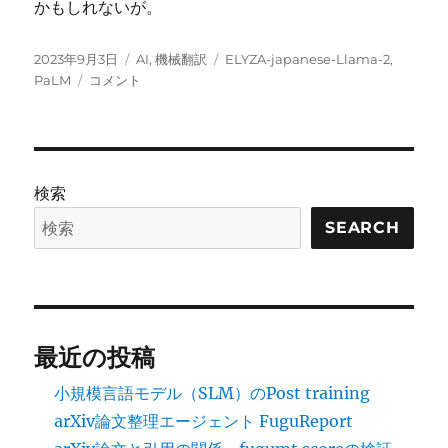
かもしれないが。
投
カ
タ
2023年9月3日
AI
,
機械翻訳
ELYZA-japanese-Llama-2
,
稿
PaLM2
テ
グ
PaLM
コメント
日:
/
ゴ
ELYZA-
リ
japanese-
ー
Llama-
2-
検索
7b
の
SEARCH
機
械
翻
訳
性
最近の投稿
能
に
小規模言語モデル（SLM）のPost training
arXiv論文整理エージェント FuguReport