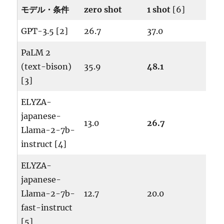
モデル・条件
zero shot
1 shot
[6]
GPT-3.5 [2]
26.7
37.0
PaLM 2
(text-bison)
35.9
48.1
[3]
ELYZA-
japanese-
13.0
26.7
Llama-2-7b-
instruct [4]
ELYZA-
japanese-
Llama-2-7b-
12.7
20.0
fast-instruct
[5]